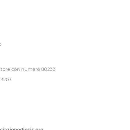
o
Settore con numero 80232
23203
ciazionediesis.org