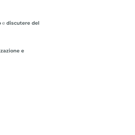
o
e
discutere del
zzazione e