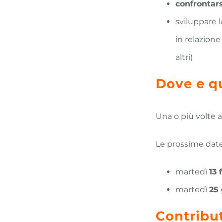
confrontars
sviluppare 
in relazione
altri)
Dove e q
Una o più volte 
Le prossime dat
martedì
13 
martedì
25
Contribut