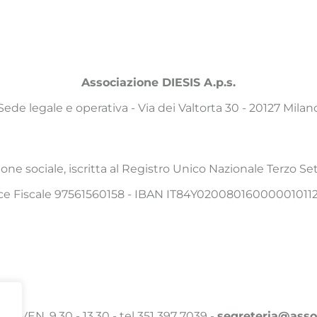
Associazione DIESIS A.p.s.
Sede legale e operativa - Via dei Valtorta 30 - 20127 Milan
one sociale, iscritta al Registro Unico Nazionale Terzo 
ce Fiscale 97561560158 - IBAN IT84Y02008016000001011
N - VEN, 9,30 - 13,30 - tel 351 397 7039 -
segreteria@asso