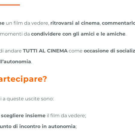
me
un film da vedere,
ritrovarsi al cinema
,
commentarl
 momenti da
condividere con gli amici e le amiche
.
di andare
TUTTI AL CINEMA
come
occasione di sociali
ll’autonomia
.
artecipare?
ti a queste uscite sono:
 scegliere insieme
il film da vedere;
punto di incontro in autonomia
;