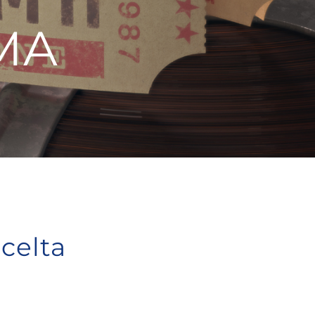
EMA
scelta