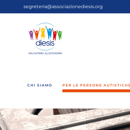
Salta
segreteria@associazionediesis.org
al
contenuto
CHI SIAMO
PER LE PERSONE AUTISTICH