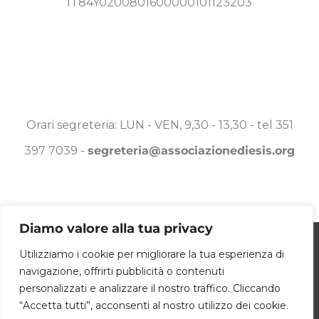
IT84Y0200801600000101123203
Orari segreteria: LUN - VEN, 9,30 - 13,30 - tel 351
397 7039 -
segreteria@associazionediesis.org
Diamo valore alla tua privacy
Utilizziamo i cookie per essere sicuri che
Utilizziamo i cookie per migliorare la tua esperienza di
© Copyright 2025 -
2026 Associazione DIESIS a.p.s. | ALL
navigazione, offrirti pubblicità o contenuti
tu possa avere la migliore esperienza sul
RIGHTS RESERVED | POWERED BY
DAMA.COM
|
COOKIE POLICY
personalizzati e analizzare il nostro traffico. Cliccando
OK
nostro sito. Se continui ad utilizzare
“Accetta tutti”, acconsenti al nostro utilizzo dei cookie.