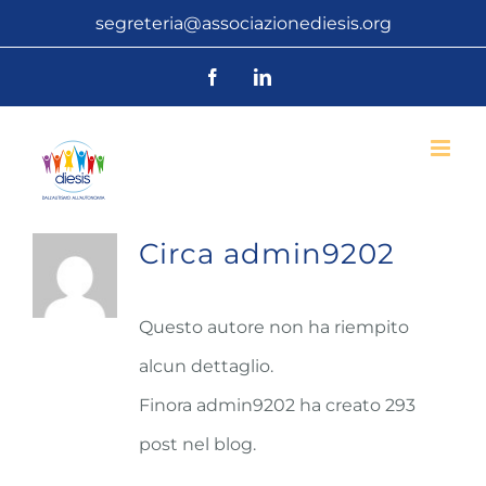
Salta
segreteria@associazionediesis.org
al
Facebook
LinkedIn
contenuto
Circa
admin9202
Questo autore non ha riempito
alcun dettaglio.
Finora admin9202 ha creato 293
post nel blog.