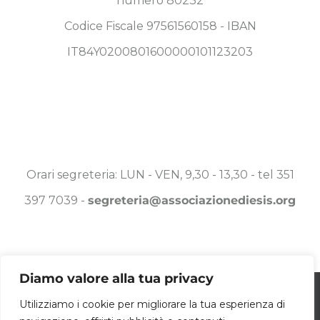
numero 80232
Codice Fiscale 97561560158 - IBAN
IT84Y0200801600000101123203
Orari segreteria: LUN - VEN, 9,30 - 13,30 - tel 351
397 7039 -
segreteria@associazionediesis.org
Diamo valore alla tua privacy
Utilizziamo i cookie per essere sicuri che
Utilizziamo i cookie per migliorare la tua esperienza di
© Copyright 2025 -
2026 Associazione DIESIS a.p.s. | ALL