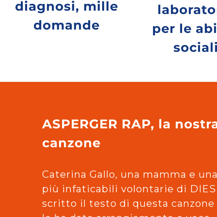
diagnosi, mille
laborato
domande
per le abi
social
ASPERGER RAP, la nostr
canzone
Caterina Gallo, una mamma e una
più infaticabili volontarie di DIES
scritto il testo di questa canzone