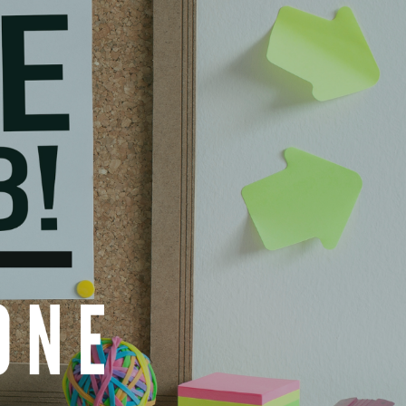
A
S
S
S
S S A A A