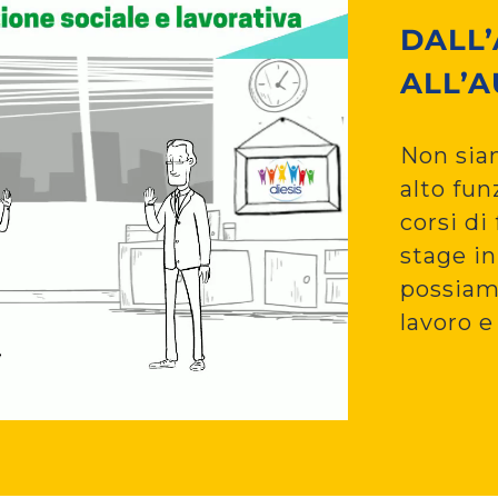
DALL
ALL’
Non siam
alto fu
corsi di
stage in
possiam
lavoro 