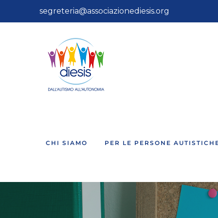
Salta
segreteria@associazionediesis.org
al
contenuto
CHI SIAMO
PER LE PERSONE AUTISTICH