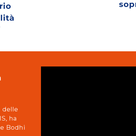
sop
rio
lità
i
a
 delle
IS, ha
 e Bodhi