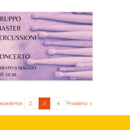
ecedente
Prossimo
2
3
4