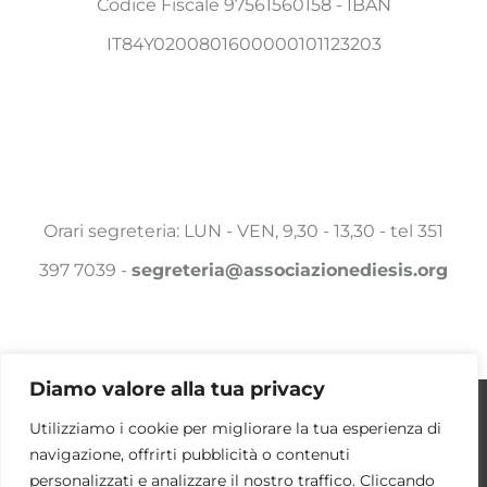
Codice Fiscale 97561560158 - IBAN
IT84Y0200801600000101123203
Orari segreteria: LUN - VEN, 9,30 - 13,30 - tel 351
397 7039 -
segreteria@associazionediesis.org
Diamo valore alla tua privacy
Utilizziamo i cookie per essere sicuri che
Utilizziamo i cookie per migliorare la tua esperienza di
© Copyright 2025 -
2026 Associazione DIESIS a.p.s. | ALL
navigazione, offrirti pubblicità o contenuti
tu possa avere la migliore esperienza sul
RIGHTS RESERVED | POWERED BY
DAMA.COM
|
COOKIE POLICY
personalizzati e analizzare il nostro traffico. Cliccando