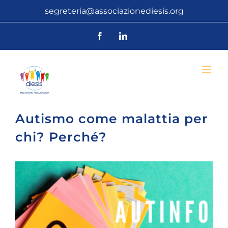
Salta
segreteria@associazionediesis.org
al
Facebook
LinkedIn
contenuto
Autismo come malattia per
chi? Perché?