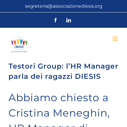
Salta
segreteria@associazionediesis.org
al
Facebook
LinkedIn
contenuto
Testori Group: l’HR Manager
parla dei ragazzi DIESIS
Abbiamo chiesto a
Cristina Meneghin,