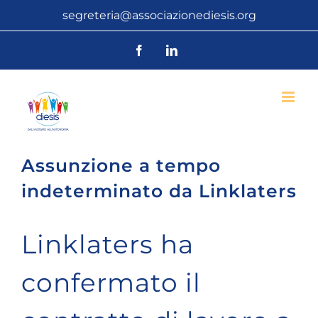
Salta
segreteria@associazionediesis.org
al
Facebook
LinkedIn
contenuto
Assunzione a tempo
indeterminato da Linklaters
Linklaters ha
confermato il