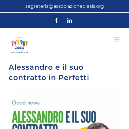
Salta
segreteria@associazionediesis.org
al
Facebook
LinkedIn
contenuto
Alessandro e il suo
contratto in Perfetti