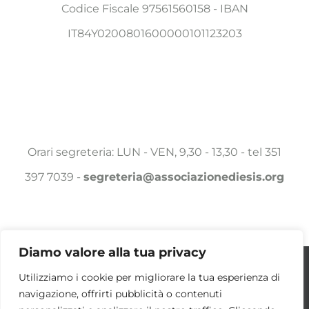
Codice Fiscale 97561560158 - IBAN
IT84Y0200801600000101123203
Orari segreteria: LUN - VEN, 9,30 - 13,30 - tel 351
397 7039 -
segreteria@associazionediesis.org
Diamo valore alla tua privacy
Utilizziamo i cookie per essere sicuri che
Utilizziamo i cookie per migliorare la tua esperienza di
© Copyright 2025 -
2026 Associazione DIESIS a.p.s. | ALL
navigazione, offrirti pubblicità o contenuti
tu possa avere la migliore esperienza sul
RIGHTS RESERVED | POWERED BY
DAMA.COM
|
COOKIE POLICY