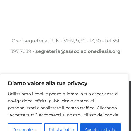
Orari segreteria: LUN - VEN, 9,30 - 13,30 - tel 351
397 7039 -
segreteria@associazionediesis.org
Diamo valore alla tua privacy
Utilizziamo i cookie per essere sicuri che
Utilizziamo i cookie per migliorare la tua esperienza di
© Copyright 2025 -
2026 Associazione DIESIS a.p.s. | ALL
navigazione, offrirti pubblicità o contenuti
tu possa avere la migliore esperienza sul
RIGHTS RESERVED | POWERED BY
DAMA.COM
|
COOKIE POLICY
personalizzati e analizzare il nostro traffico. Cliccando
OK
nostro sito. Se continui ad utilizzare
“Accetta tutti”, acconsenti al nostro utilizzo dei cookie.
questo sito noi consideriamo che tu ne sia
Facebook
LinkedIn
Personalizza
Rifiuta tutto
Accettare tutto