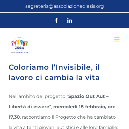
Salta
segreteria@associazionediesis.org
al
Facebook
LinkedIn
contenuto
Coloriamo l’Invisibile, il
lavoro ci cambia la vita
Nell’ambito del progetto “
Spazio Out Aut –
Libertà di essere
“,
mercoledì 18 febbraio, ore
17,30
, raccontiamo il Progetto che ha cambiato
la vita a tanti giovani autistici e alle loro famiglie: