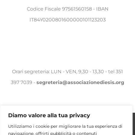
Codice Fiscale 97561560158 - IBAN
IT84Y0200801600000101123203
Orari segreteria: LUN - VEN, 9,30 - 13,30 - tel 351
397 7039 -
segreteria@associazionediesis.org
Diamo valore alla tua privacy
Utilizziamo i cookie per essere sicuri che
Utilizziamo i cookie per migliorare la tua esperienza di
© Copyright 2025 -
2026 Associazione DIESIS a.p.s. | ALL
navigazione, offrirti pubblicità o contenuti
tu possa avere la migliore esperienza sul