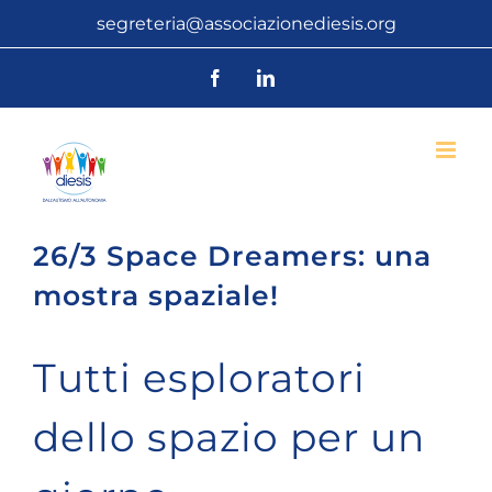
Salta
segreteria@associazionediesis.org
al
Facebook
LinkedIn
contenuto
26/3 Space Dreamers: una
mostra spaziale!
Tutti esploratori
dello spazio per un