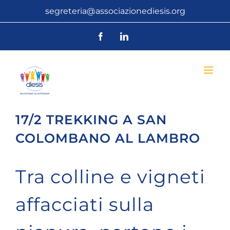
Salta
segreteria@associazionediesis.org
al
Facebook
LinkedIn
contenuto
17/2 TREKKING A SAN
COLOMBANO AL LAMBRO
Tra colline e vigneti
affacciati sulla