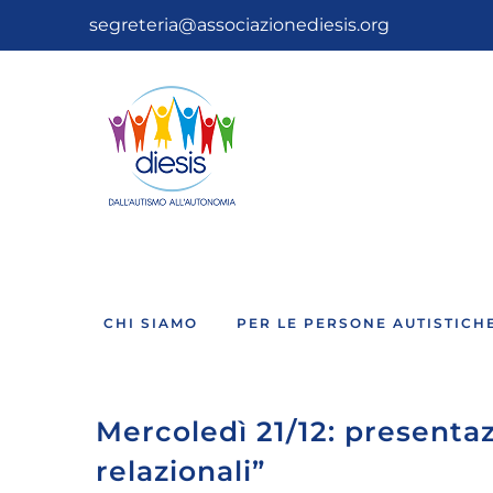
Salta
segreteria@associazionediesis.org
al
contenuto
CHI SIAMO
PER LE PERSONE AUTISTICH
Mercoledì 21/12: presentaz
relazionali”