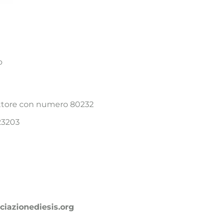
o
Settore con numero 80232
23203
ciazionediesis.org