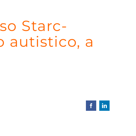
rso Starc-
o autistico, a
Facebook
LinkedIn